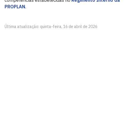
competências estabelecidas no
Regimento Interno da
PROPLAN
.
Última atualização: quinta-feira, 16 de abril de 2026
Pró-Reitoria de Planejamento e Desenvolvimento -
PROPLAN
Cidade Universitária, João Pessoa - Paraíba
CEP: 58.051-900
Telefone: +55 (83) 3216-7557