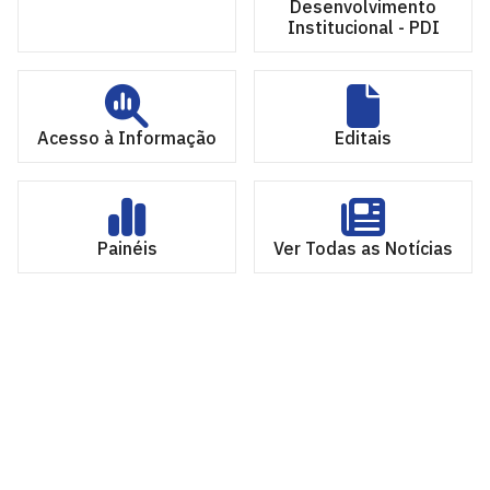
Desenvolvimento
Institucional - PDI
Acesso à Informação
Editais
Painéis
Ver Todas as Notícias
Pró-Reitoria de Planejamento e Desenvolvimento -
PROPLAN
Cidade Universitária, João Pessoa - Paraíba
CEP: 58.051-900
Telefone: +55 (83) 3216-7557