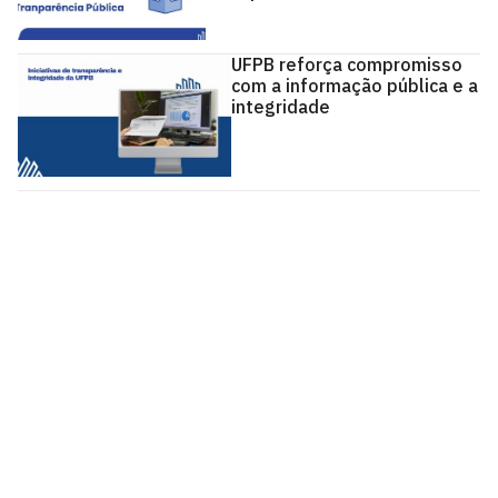
UFPB reforça compromisso
com a informação pública e a
integridade
Pró-Reitoria de Planejamento e Desenvolvimento -
PROPLAN
Cidade Universitária, João Pessoa - Paraíba
CEP: 58.051-900
Telefone: +55 (83) 3216-7557